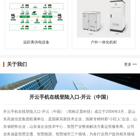
远距离供电设备
户外一体化机柜
关于我们
更多 >>
开云手机在线登陆入口-开云（中国）
开云手机在线登陆入口-开云（中国）（简称正晨科技）成立于2006年3月，是山
东高速信息集团权属单位，是国家高新技术企业，国家专精特新“小巨人”企业，山
东省瞪羚企业，山东省企业技术中心，智慧产业整体解决方案运营服务商。公司
业务涵盖智慧交通、智慧能源、智慧城市三个领域，为各行业用户提供相关领域