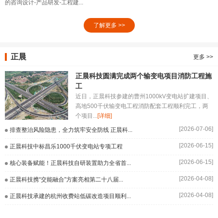
的咨询设计-产品研发-工程建...
了解更多 >>
正晨
更多 >>
正晨科技圆满完成两个输变电项目消防工程施
工
近日，正晨科技参建的曹州1000kV变电站扩建项目、
高地500千伏输变电工程消防配套工程顺利完工，两
个项目...
[详细]
[2026-07-06]
排查整治风险隐患，全力筑牢安全防线 正晨科...
[2026-06-15]
正晨科技中标昌乐1000千伏变电站专项工程
[2026-06-15]
核心装备赋能！正晨科技自研装置助力全省首...
[2026-04-08]
正晨科技携“交能融合”方案亮相第二十八届...
[2026-04-08]
正晨科技承建的杭州收费站低碳改造项目顺利...